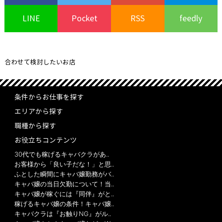
LINE
Pocket
RSS
feedly
合わせて検討したいお店
条件からお仕事を探す
エリアから探す
職種から探す
お役立ちコンテンツ
30代でも稼げるキャバクラがあ..
お客様から「良い子だな！」と思..
ふとした瞬間にキャバ嬢勤務がバ..
キャバ嬢の当日欠勤について！当..
キャバ嬢が稼ぐには『同伴』がと..
稼げるキャバ嬢の条件！キャバ嬢..
キャバクラは『お触りNG』がル..