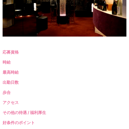
応募資格
時給
最高時給
出勤日数
歩合
アクセス
その他の待遇 / 福利厚生
好条件のポイント