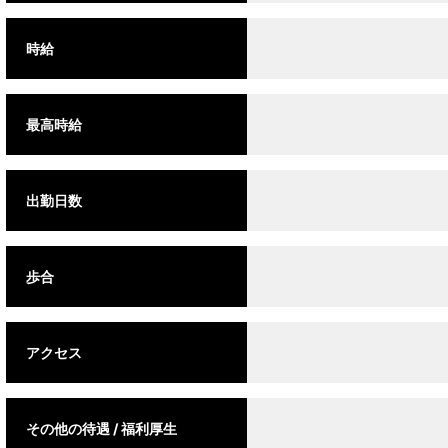
時給
最高時給
出勤日数
歩合
アクセス
その他の待遇 / 福利厚生