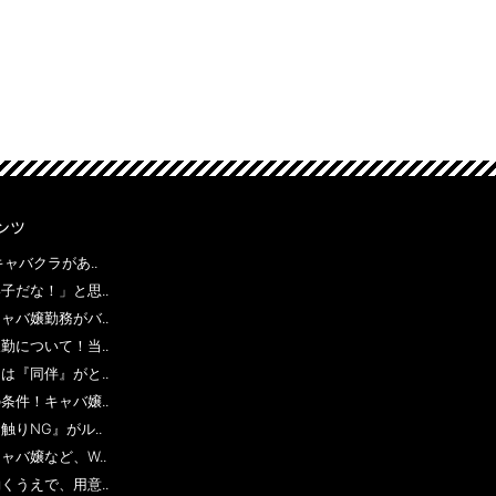
ンツ
ャバクラがあ..
子だな！」と思..
ャバ嬢勤務がバ..
勤について！当..
は『同伴』がと..
条件！キャバ嬢..
りNG』がル..
ャバ嬢など、W..
くうえで、用意..