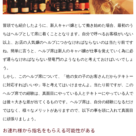
冒頭でも紹介したように、新人キャバ嬢として働き始めた場合、最初のう
ちはヘルプとして席に着くこととなります。自分で呼べるお客様がいない
以上、お店の人気嬢のヘルプにつかなければならないのは当たり前です
ね。簡単に言うと、ヘルプ席は新人のキャバ嬢が仕事を覚えていく為に必
ず通らなければならない登竜門のようなものと考えておけばいいでしょ
う。
しかし、このヘルプ席について、「他の女の子のお客さんだからテキトー
に対応すればいいや」等と考えてはいけませんよ。当たり前ですが、この
ヘルプ席での経験は、真面目にやっている人とテキトーにやっている人で
は後々大きな差が出てくるものです。ヘルプ席は、自分の経験になるだけ
ではなく、様々なメリットがありますので、以下の事を頭に入れて真面目
に頑張りましょう。
お連れ様から指名をもらえる可能性がある