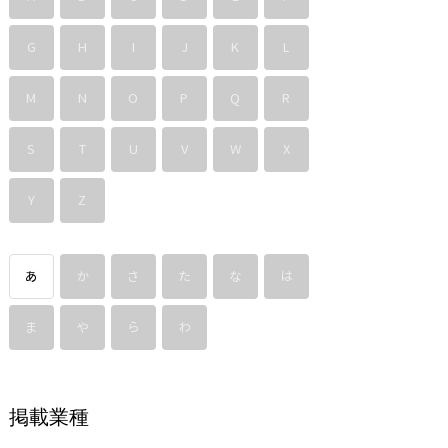
G
H
I
J
K
L
M
N
O
P
Q
R
S
T
U
V
W
X
Y
Z
あ
か
さ
た
な
は
ま
や
ら
わ
掲載業種