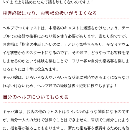
No1まで上り詰めたなんて話も珍しくないのですよ！
接客経験になり、お客様の扱いがうまくなる
ヘルプでつくキャストは、本指名のキャストに迷惑をかけないよう、テー
ブルでの会話や接客にかなり気を使う必要があります。当たり前ですが、
お客様は「指名の事話したいのに…」という気持ちもあり、かなりアウェ
イな状態からのスタートになるのです。その席で、どうやってお客様を楽
しませるのかという経験を積むことで、フリー客や自分の指名客を楽しま
せるときには非常に役立ちます。
キャバ嬢は、いろいろな人やいろいろな状況に対応できるようにならなけ
ればいけないため、ヘルプ席での経験は後々絶対に役立ちますよ！
自分のヘルプについてもらえる
キャバ嬢は、お店の他のキャストはライバルのような関係になるのです
が、自分一人の力だけでは稼ぐことはできません。冒頭でご紹介したよう
に、指名客が被ることもありますし、新たな指名客を獲得するためにも他