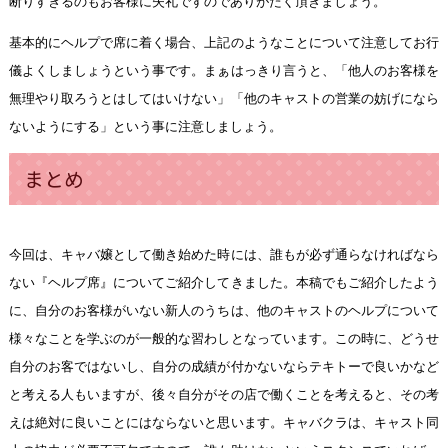
断りすぎるのもお客様に失礼ですのでありがたく頂きましょう。
基本的にヘルプで席に着く場合、上記のようなことについて注意してお行
儀よくしましょうという事です。まぁはっきり言うと、「他人のお客様を
無理やり取ろうとはしてはいけない」「他のキャストの営業の妨げになら
ないようにする」という事に注意しましょう。
まとめ
今回は、キャバ嬢として働き始めた時には、誰もが必ず通らなければなら
ない『ヘルプ席』についてご紹介してきました。本稿でもご紹介したよう
に、自分のお客様がいない新人のうちは、他のキャストのヘルプについて
様々なことを学ぶのが一般的な習わしとなっています。この時に、どうせ
自分のお客ではないし、自分の成績が付かないならテキトーで良いかなど
と考える人もいますが、後々自分がその店で働くことを考えると、その考
えは絶対に良いことにはならないと思います。キャバクラは、キャスト同