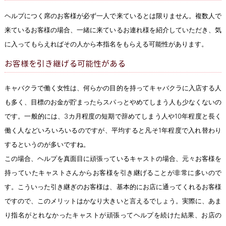
ヘルプにつく席のお客様が必ず一人で来ているとは限りません。複数人で
来ているお客様の場合、一緒に来ているお連れ様を紹介していただき、気
に入ってもらえればその人から本指名をもらえる可能性があります。
お客様を引き継げる可能性がある
キャバクラで働く女性は、何らかの目的を持ってキャバクラに入店する人
も多く、目標のお金が貯まったらスパっとやめてしまう人も少なくないの
です。一般的には、3カ月程度の短期で辞めてしまう人や10年程度と長く
働く人などいろいろいるのですが、平均すると凡そ1年程度で入れ替わり
するというのが多いですね。
この場合、ヘルプを真面目に頑張っているキャストの場合、元々お客様を
持っていたキャストさんからお客様を引き継げることが非常に多いので
す。こういった引き継ぎのお客様は、基本的にお店に通ってくれるお客様
ですので、このメリットはかなり大きいと言えるでしょう。実際に、あま
り指名がとれなかったキャストが頑張ってヘルプを続けた結果、お店の