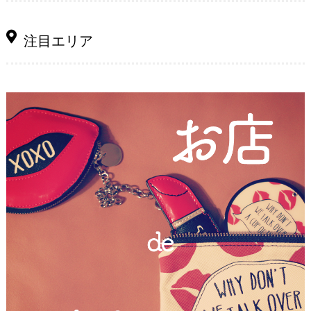
注目エリア