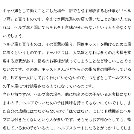
キャバ嬢として働くことにした場合、誰でも必ず経験するお仕事が『ヘル
プ席』と言うものです。今まで水商売系のお店で働いたことが無い人であ
れば、ヘルプ席と聞いてもそもそも意味が分からないという人も少なくな
いでしょう。
ヘルプ席と言うものは、その言葉の通り、同僚キャストを助けるために席
に着くというものです。キャバクラは、人気嬢となれば多くのお客様を接
客する必要があり、指名のお客様が被ってしまうことなど珍しいことでは
ないのです。その為、キャストさんがどちらかの指名客の相手をしている
時、片方を一人にしておくわけにいかないので、つなぎとしてヘルプの女
の子を席につけ接客させるようになっているのです。
当たり前ですが、ヘルプ席の場合、他に指名の女の子がいるお客様になり
ますので、ヘルプでついた女の子は興味を持ってもらいにくいですし、ま
た自分の成績にはつながらないので「嫌ではない」にしても積極的にヘル
プには付きたくないという人が多いです。そもそもお客様からしても、指
名している女の子がいるのに、ヘルプスタートになるとがっかりしてしま