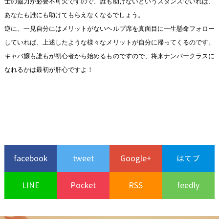
士の協力が必要不可欠ですので、誰も助けないというスタンスでいれば、
あなたも誰にも助けてもらえなくなるでしょう。
逆に、一見自分にはメリットがないヘルプ席を真面目に一生懸命フォロー
していれば、上述したような様々なメリットが自分に帰ってくるのです。
キャバ嬢も誰もが初心者から始めるものですので、将来ナンバークラスに
なれるかは最初が肝心ですよ！
facebook
tweet
Google+
はてブ
LINE
Pocket
RSS
feedly