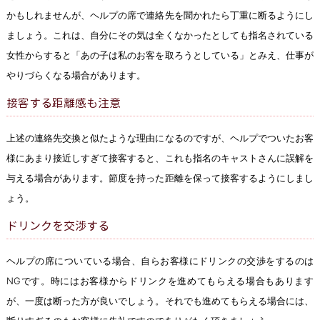
かもしれませんが、ヘルプの席で連絡先を聞かれたら丁重に断るようにし
ましょう。これは、自分にその気は全くなかったとしても指名されている
女性からすると「あの子は私のお客を取ろうとしている」とみえ、仕事が
やりづらくなる場合があります。
接客する距離感も注意
上述の連絡先交換と似たような理由になるのですが、ヘルプでついたお客
様にあまり接近しすぎて接客すると、これも指名のキャストさんに誤解を
与える場合があります。節度を持った距離を保って接客するようにしまし
ょう。
ドリンクを交渉する
ヘルプの席についている場合、自らお客様にドリンクの交渉をするのは
NGです。時にはお客様からドリンクを進めてもらえる場合もあります
が、一度は断った方が良いでしょう。それでも進めてもらえる場合には、