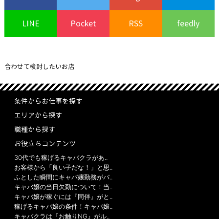
LINE
Pocket
RSS
feedly
合わせて検討したいお店
条件からお仕事を探す
エリアから探す
職種から探す
お役立ちコンテンツ
30代でも稼げるキャバクラがあ..
お客様から「良い子だな！」と思..
ふとした瞬間にキャバ嬢勤務がバ..
キャバ嬢の当日欠勤について！当..
キャバ嬢が稼ぐには『同伴』がと..
稼げるキャバ嬢の条件！キャバ嬢..
キャバクラは『お触りNG』がル..