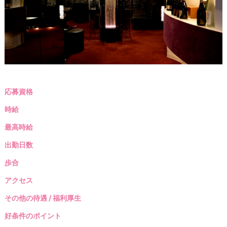
応募資格
時給
最高時給
出勤日数
歩合
アクセス
その他の待遇 / 福利厚生
好条件のポイント