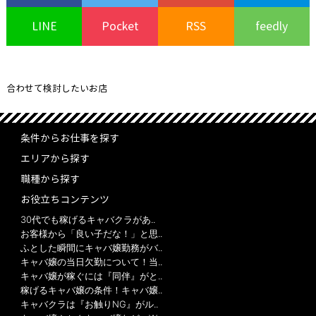
LINE
Pocket
RSS
feedly
合わせて検討したいお店
条件からお仕事を探す
エリアから探す
職種から探す
お役立ちコンテンツ
30代でも稼げるキャバクラがあ..
お客様から「良い子だな！」と思..
ふとした瞬間にキャバ嬢勤務がバ..
キャバ嬢の当日欠勤について！当..
キャバ嬢が稼ぐには『同伴』がと..
稼げるキャバ嬢の条件！キャバ嬢..
キャバクラは『お触りNG』がル..