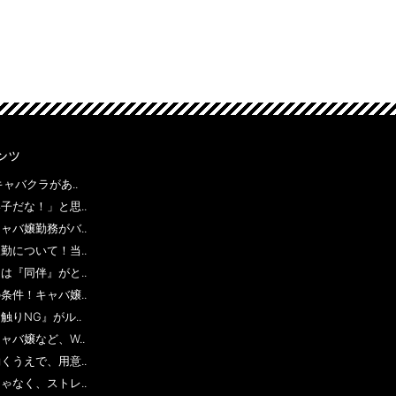
ンツ
ャバクラがあ..
子だな！」と思..
ャバ嬢勤務がバ..
勤について！当..
は『同伴』がと..
条件！キャバ嬢..
りNG』がル..
ャバ嬢など、W..
くうえで、用意..
ゃなく、ストレ..