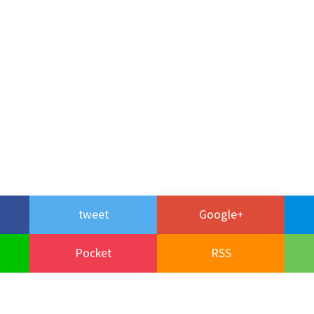
tweet
Google+
Pocket
RSS