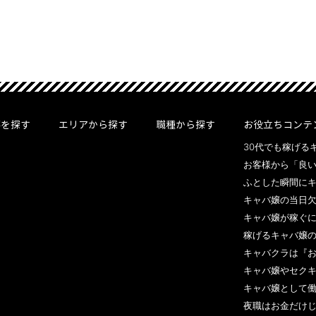
事を探す
エリアから探す
職種から探す
お役立ちコンテ
30代でも稼げるキ
お客様から「良い
ふとした瞬間にキ
キャバ嬢の当日欠
キャバ嬢が稼ぐに
稼げるキャバ嬢の
キャバクラは『お触
キャバ嬢やセクキ
キャバ嬢として働
夜職はお金だけじ