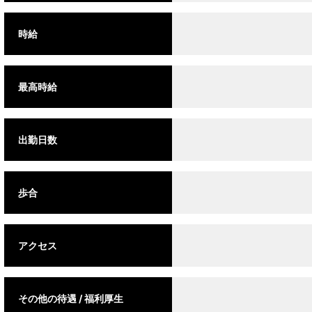
時給
最高時給
出勤日数
歩合
アクセス
その他の待遇 / 福利厚生