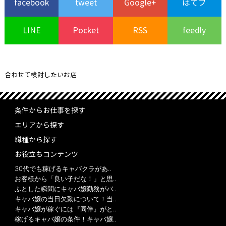
facebook
tweet
Google+
はてブ
LINE
Pocket
RSS
feedly
合わせて検討したいお店
条件からお仕事を探す
エリアから探す
職種から探す
お役立ちコンテンツ
30代でも稼げるキャバクラがあ..
お客様から「良い子だな！」と思..
ふとした瞬間にキャバ嬢勤務がバ..
キャバ嬢の当日欠勤について！当..
キャバ嬢が稼ぐには『同伴』がと..
稼げるキャバ嬢の条件！キャバ嬢..